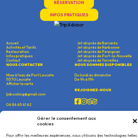
RÉSERVATION
Explorez, découvrez, et créez des souvenirs mémorables le
INFOS PRATIQUES
long des magnifiques côtes de l’Aude.
Accueil
Jet ski près de Barcarès
Activités et Tarifs
Jet ski près de Narbonne
Restauration
Jet ski près de Perpignan
Infos pratiques
Jet ski près de Port-la-Nouvelle
Contact
Jet ski près de Torreilles
NOUS CONTACTER
NOUS SOMMES DISPONIBLES
Mise à l’eau de Port Leucate
Du lundi au dimanche
11370 Leucate
De 9h à 19h
Afficher la carte
REJOIGNEZ-NOUS
ljsbooking@gmail.com
06 84 65 41 62
Gérer le consentement aux
© 2026 Leucate Jetski - Tous droits réservés |
Mentions légales
|
cookies
Politique de cookie
|
Pour offrir les meilleures expériences, nous utilisons des technologies telles