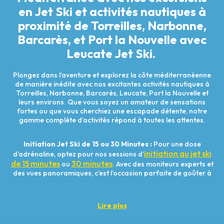
en Jet Ski et activités nautiques à
proximité de Torreilles, Narbonne,
Barcarès, et Port la Nouvelle avec
Leucate Jet Ski.
Plongez dans l’aventure et explorez la côte méditerranéenne
de manière inédite avec nos excitantes activités nautiques à
Torreilles, Narbonne, Barcarès, Leucate, Port la Nouvelle et
leurs environs. Que vous soyez un amateur de sensations
fortes ou que vous cherchiez une escapade détente, notre
gamme complète d’activités répond à toutes les attentes.
Initiation Jet Ski de 15 ou 30 Minutes :
Pour une dose
initiation au jet ski
d’adrénaline, optez pour nos sessions d’
de 15 minutes
30 minutes
ou
. Avec des moniteurs experts et
des vues panoramiques, c’est l’occasion parfaite de goûter à
la liberté des vagues en Méditerranée.
Lire plus
Randonnée Jet Ski d’1 Heure :
Explorez la beauté côtière lors
de notre randonnée d’1 heure en jet ski. Des plages dorées de
Narbonne aux eaux cristallines de Torreilles, cette expérience