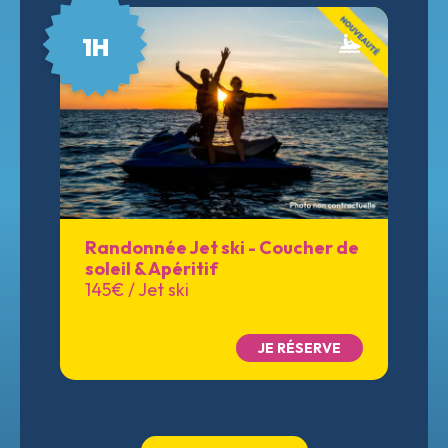
1H
Randonnée Jet ski - Coucher de
soleil & Apéritif
06 84 65 41 62
145€ / Jet ski
JE RÉSERVE