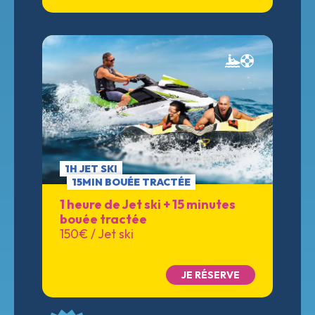
1H JET SKI
15MIN BOUÉE TRACTÉE
1 heure de Jet ski + 15 minutes
bouée tractée
150€ / Jet ski
JE RÉSERVE