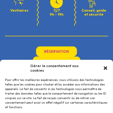
Vestiaires
7j/7
Conseil, guide
9h - 19h
et sécurité
RÉSERVATION
INFOS PRATIQUES
Gérer le consentement aux
cookies
Pour offrir les meilleures expériences, nous utilisons des technologies
telles que les cookies pour stocker et/ou accéder aux informations des
Accueil
Jet ski près de Barcarès
Activités et Tarifs
Jet ski près de Narbonne
appareils. Le fait de consentir à ces technologies nous permettra de
Restauration
Jet ski près de Perpignan
traiter des données telles que le comportement de navigation ou les ID
Infos pratiques
Jet ski près de Port-la-Nouvelle
uniques sur ce site. Le fait de ne pas consentir ou de retirer son
Contact
Jet ski près de Torreilles
NOUS CONTACTER
NOUS SOMMES DISPONIBLES
consentement peut avoir un effet négatif sur certaines caractéristiques
et fonctions.
Mise à l’eau de Port Leucate
Du lundi au dimanche