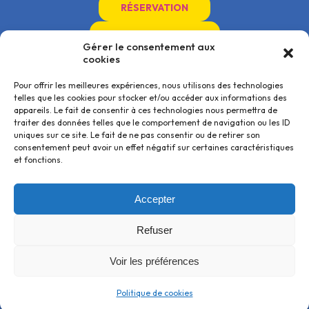
RÉSERVATION
INFOS PRATIQUES
Gérer le consentement aux
cookies
Pour offrir les meilleures expériences, nous utilisons des technologies
telles que les cookies pour stocker et/ou accéder aux informations des
Accueil
Jet ski près de Barcarès
Activités et Tarifs
Jet ski près de Narbonne
appareils. Le fait de consentir à ces technologies nous permettra de
Restauration
Jet ski près de Perpignan
traiter des données telles que le comportement de navigation ou les ID
Infos pratiques
Jet ski près de Port-la-Nouvelle
uniques sur ce site. Le fait de ne pas consentir ou de retirer son
Contact
Jet ski près de Torreilles
NOUS CONTACTER
NOUS SOMMES DISPONIBLES
consentement peut avoir un effet négatif sur certaines caractéristiques
et fonctions.
Mise à l’eau de Port Leucate
Du lundi au dimanche
11370 Leucate
De 9h à 19h
Afficher la carte
Accepter
REJOIGNEZ-NOUS
ljsbooking@gmail.com
Refuser
06 84 65 41 62
Voir les préférences
© 2026 Leucate Jetski - Tous droits réservés |
Mentions légales
|
Politique de cookie
|
Politique de cookies